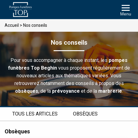
Menu
Accueil
>
Nos conseils
Nos conseils
Pour vous accompagner à chaque instant, les
pompes
funèbres Top Beghin
vous proposent régulièrement de
nouveaux articles aux thématiques variées. Vous
retrouverez notamment des conseils à propos des
obsèques
, de la
prévoyance
et de la
marbrerie
.
TOUS LES ARTICLES
OBSÈQUES
Obsèques